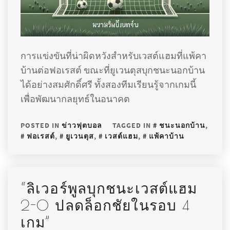
การแข่งขันที่น่าผิดหวังสำหรับเวสต์แฮมที่แพ้คา
บ้านต่อฟอเรสต์ ขณะที่ยูเวนตุสบุกชนะนอกบ้าน
ได้อย่างสมศักดิ์ศรี ทั้งสองทีมเรียนรู้จากเกมนี้
เพื่อพัฒนากลยุทธ์ในอนาคต
POSTED IN
ข่าวฟุตบอล
TAGGED IN
ชนะนอกบ้าน
,
ฟอเรสต์
,
ยูเวนตุส
,
เวสต์แฮม
,
แพ้คาบ้าน
“ลิเวอร์พูลบุกชนะเวสต์แฮม
2-0 ปลดล็อกชัยในรอบ 4
เกม”