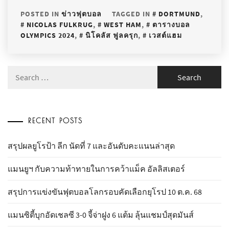
POSTED IN
ข่าวฟุตบอล
TAGGED IN
DORTMUND
,
NICOLAS FULKRUG
,
WEST HAM
,
ตารางบอล
OLYMPICS 2024
,
นิโคลัส ฟูลครุก
,
เวสต์แฮม
Search
for:
RECENT POSTS
สรุปผลยูโรป้า ลีก นัดที่ 7 และอันดับคะแนนล่าสุด
แมนยูฯ กับความท้าทายในการคว้าแม็ค อัลลิสเตอร์
สรุปการแข่งขันฟุตบอลโลกรอบคัดเลือกยุโรป 10 ต.ค. 68
แมนซิตี้บุกอัดเชลซี 3-0 จี้จ่าฝูง 6 แต้ม ลุ้นแชมป์สุดมันส์