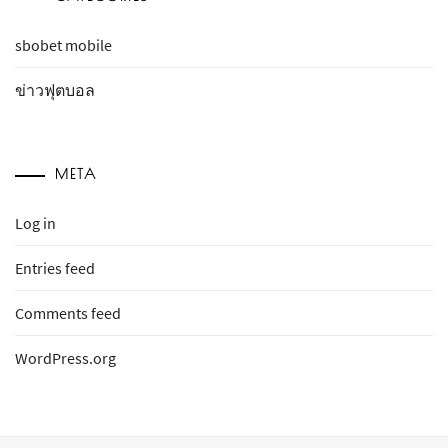
sbobet mobile
ข่าวฟุตบอล
META
Log in
Entries feed
Comments feed
WordPress.org