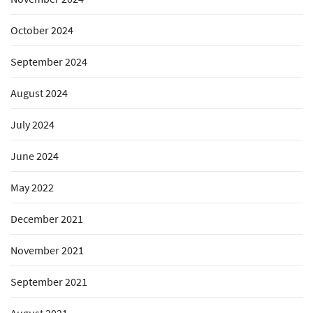
October 2024
September 2024
August 2024
July 2024
June 2024
May 2022
December 2021
November 2021
September 2021
August 2021