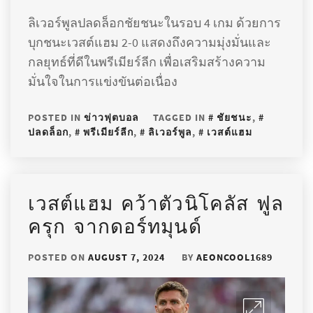
ลิเวอร์พูลปลดล็อกชัยชนะในรอบ 4 เกม ด้วยการ
บุกชนะเวสต์แฮม 2-0 แสดงถึงความมุ่งมั่นและ
กลยุทธ์ที่ดีในพรีเมียร์ลีก เพื่อเสริมสร้างความ
มั่นใจในการแข่งขันต่อเนื่อง
POSTED IN
ข่าวฟุตบอล
TAGGED IN
ชัยชนะ
,
ปลดล็อก
,
พรีเมียร์ลีก
,
ลิเวอร์พูล
,
เวสต์แฮม
เวสต์แฮม คว้าตัวนิโคลัส ฟูล
ครุก จากดอร์ทมุนด์
POSTED ON
AUGUST 7, 2024
BY
AEONCOOL1689