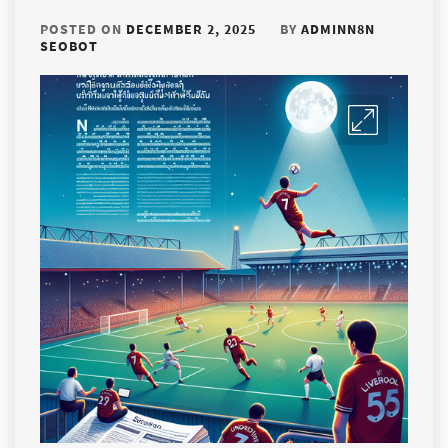
POSTED ON
DECEMBER 2, 2025
BY
ADMINN8N
SEOBOT