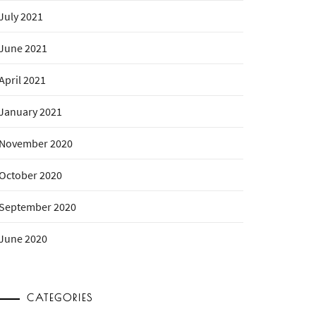
July 2021
June 2021
April 2021
January 2021
November 2020
October 2020
September 2020
June 2020
CATEGORIES