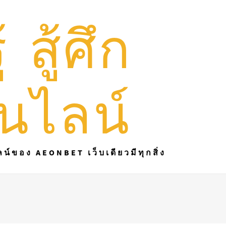
สู้ศึก
นไลน์
์ของ AEONBET เว็บเดียวมีทุกสิ่ง