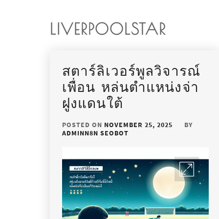
LIVERPOOLSTAR
สตาร์ลิเวอร์พูลวิจารณ์
เพื่อน หล่นตำแหน่งจ่า
ฝูงแดนใต้
POSTED ON
NOVEMBER 25, 2025
BY
ADMINN8N SEOBOT