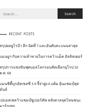
Search
for:
RECENT POSTS
สรุปผลยูโรป้า ลีก นัดที่ 7 และอันดับคะแนนล่าสุด
แมนยูฯ กับความท้าทายในการคว้าแม็ค อัลลิสเตอร์
สรุปการแข่งขันฟุตบอลโลกรอบคัดเลือกยุโรป 10
ต.ค. 68
แมนซิตี้บุกอัดเชลซี 3-0 จี้จ่าฝูง 6 แต้ม ลุ้นแชมป์สุด
มันส์
เปแอสเชคว้าแชมป์ซูเปอร์คัพ หลังดวลจุดโทษชนะ
มาร์กเซย