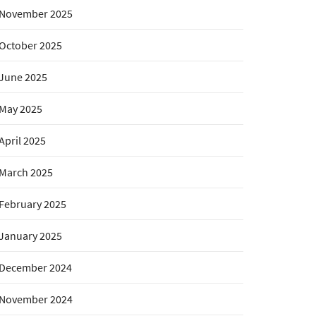
November 2025
October 2025
June 2025
May 2025
April 2025
March 2025
February 2025
January 2025
December 2024
November 2024